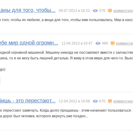
belkastrelka
d@rling**
gorjulval
kisstochka81
kys1977
lisska-86
ны для того, чтобы...
09.07.2012 в 16:22
576
комментир
того, чтобы их любили, а вещи для того, чтобы ими пользовались. Мир в хаос
пТашка
созерцание
Юлия-2008
Анютка - малютка
Азбука озеленения
Детская одежда!
бе мир одной огромн...
12.04.2012 в 10:47
486
комменти
одной огромной машиной. Машину никогда не поставляют вместе с запчастями. 
нка
Огненный феникс
Ольга-Т
Прага
Роузи
Сл@дкая жизнь
Татьяна Мошук
на, то я не могу быть лишней деталью. Я живу в этом мире для чего-то. Выхо
go)
ишь - это перестают...
12.04.2012 в 10:08
670
комментир
то перестают замечать. Когда долго прощаешь - этим начинают пользоваться. К
к дорог был человек, которого вернуть уже поздно...