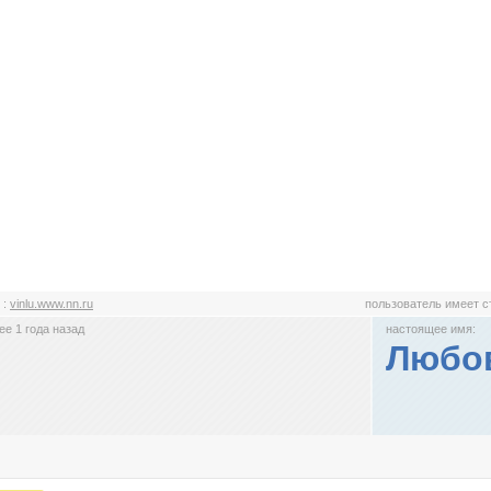
u
:
vinlu.www.nn.ru
пользователь имеет 
е 1 года назад
настоящее имя:
Любо