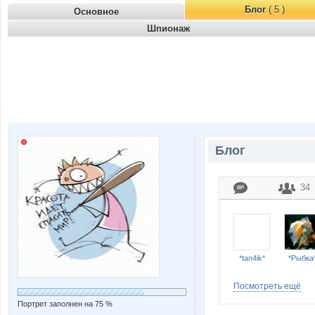
Блог
( 5 )
Основное
Шпионаж
Блог
34
*tan4ik*
*Рыбка
Посмотреть ещё
Портрет заполнен на 75 %