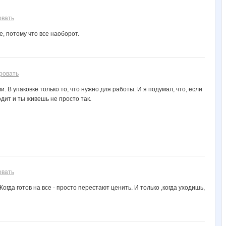
oliskaAvto
reklamka
ulartur
zluka
zvezdatar
овать
е, потому что все наоборот.
Фурминаторы!
Коряба
КОКОСОВОЕ МАСЛО
Латоша
Лиатрис
ровать
В упаковке только то, что нужно для работы. И я подумал, что, если
Жужжжа
Зеброчка
дит и ты живешь не просто так.
овать
огда готов на все - просто перестают ценить. И только ,когда уходишь,