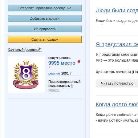
Vick
anniiss
Отправить приватное сообщение
Люди были созда
Добавить в друзья
Люди были созданы для 
Игнорировать
морковкИ
нана1
Сделать подарок
Я представил се
Халявный (основной)
Я представил себе мир 
Лпл
Нектари
популярность:
мир — это большая маши
-6
9995 место
↓
Хранитель времени (Hu
рейтинг
2601
?
Привилегированный
Читать полностью
пользователь
8
уровня
Когда долго люб
Когда долго любишь - э
- начинают понимать, ка