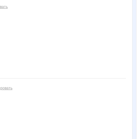
вать
ровать