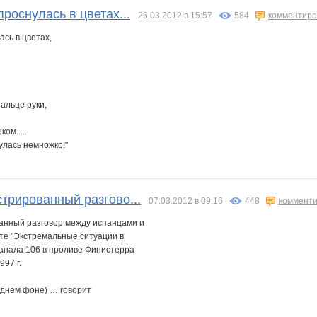
проснулась в цветах...
26.03.2012 в 15:57
584
комментиро
ась в цветах,
альце руки,
ом.....
нулась немножко!"
трированный разгово...
07.03.2012 в 09:16
448
комменти
анный разговор между испанцами и
те "Экстремальные ситуации в
канала 106 в проливе Финистерра
997 г.
аднем фоне) … говорит