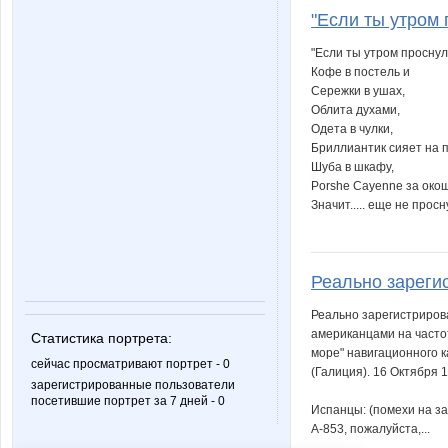
"Если ты утром 
"Если ты утром проснул
Кофе в постель и
Сережки в ушах,
Облита духами,
Одета в чулки,
Бриллиантик сияет на п
Шуба в шкафу,
Porshe Cayenne за окошк
Значит..... еще не прос
Реально зарегис
Реально зарегистриров
американцами на часто
Статистика портрета:
море" навигационного 
сейчас просматривают портрет - 0
(Галиция). 16 Октября 1
зарегистрированные пользователи
посетившие портрет за 7 дней - 0
Испанцы: (помехи на з
А-853, пожалуйста,...