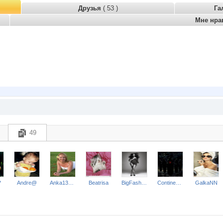
Друзья
( 53 )
Га
Мне нра
49
*
Andre@
Anka130985
Beatrisa
BigFashion
Continental
GalkaNN