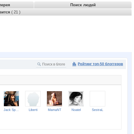
лерея
Поиск людей
вится
( 21 )
Рейтинг топ-50 блоггеров
Jack Sparrow
Liberti
MamaNT
Noatel
SestraL